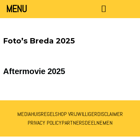
MENU
HOP ON HOP OFF FESTIVAL BREDA
Foto’s Breda 2025
Aftermovie 2025
MEDIA
HUISREGELS
HOP VRIJWILLIGER
DISCLAIMER
PRIVACY POLICY
PARTNERS
DEELNEMEN